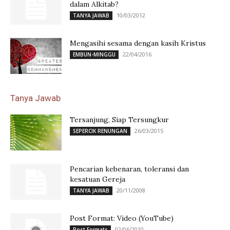
dalam Alkitab?
10/03/2012
TANYA JAWAB
Mengasihi sesama dengan kasih Kristus
22/04/2016
EMBUN-MINGGU
Tanya Jawab
Tersanjung, Siap Tersungkur
26/03/2015
SEPERCIK RENUNGAN
Pencarian kebenaran, toleransi dan
kesatuan Gereja
20/11/2008
TANYA JAWAB
Post Format: Video (YouTube)
02/06/2010
Post Formats