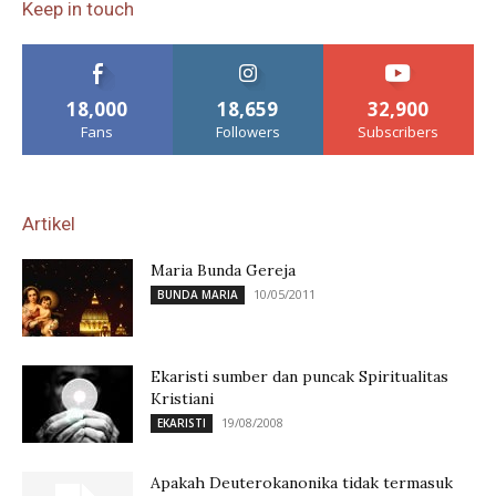
Keep in touch
18,000
18,659
32,900
Fans
Followers
Subscribers
Artikel
Maria Bunda Gereja
10/05/2011
BUNDA MARIA
Ekaristi sumber dan puncak Spiritualitas
Kristiani
19/08/2008
EKARISTI
Apakah Deuterokanonika tidak termasuk