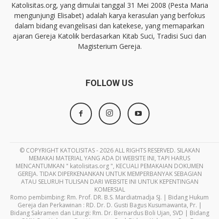
Katolisitas.org, yang dimulai tanggal 31 Mei 2008 (Pesta Maria
mengunjungi Elisabet) adalah karya kerasulan yang berfokus
dalam bidang evangelisasi dan katekese, yang memaparkan
ajaran Gereja Katolik berdasarkan Kitab Suci, Tradisi Suci dan
Magisterium Gereja.
FOLLOW US
© COPYRIGHT KATOLISITAS - 2026 ALL RIGHTS RESERVED. SILAKAN
MEMAKAI MATERIAL YANG ADA DI WEBSITE INI, TAPI HARUS
MENCANTUMKAN " katolisitas.org ", KECUALI PEMAKAIAN DOKUMEN
GEREJA. TIDAK DIPERKENANKAN UNTUK MEMPERBANYAK SEBAGIAN
ATAU SELURUH TULISAN DARI WEBSITE INI UNTUK KEPENTINGAN
KOMERSIAL
Romo pembimbing: Rm. Prof. DR. B.S. Mardiatmadja SJ. | Bidang Hukum
Gereja dan Perkawinan : RD. Dr. D. Gusti Bagus Kusumawanta, Pr. |
Bidang Sakramen dan Liturgi: Rm. Dr. Bernardus Boli Ujan, SVD | Bidang