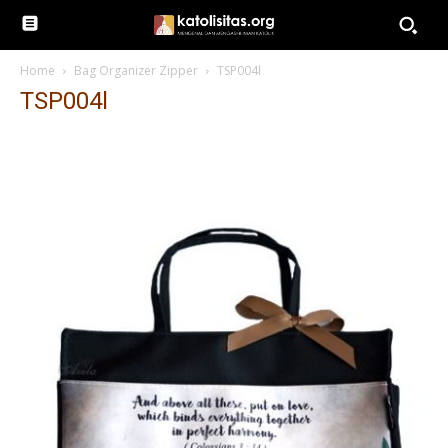
Home
Bag Organizer Zipper
TSP004l
TSP004l