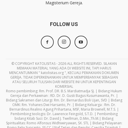
Magisterium Gereja.
FOLLOW US
© COPYRIGHT KATOLISITAS - 2026 ALL RIGHTS RESERVED. SILAKAN
MEMAKAI MATERIAL YANG ADA DI WEBSITE INI, TAPI HARUS
MENCANTUMKAN " katolisitas.org ", KECUALI PEMAKAIAN DOKUMEN
GEREJA. TIDAK DIPERKENANKAN UNTUK MEMPERBANYAK SEBAGIAN
ATAU SELURUH TULISAN DARI WEBSITE INI UNTUK KEPENTINGAN
KOMERSIAL
Romo pembimbing: Rm. Prof. DR. B.S. Mardiatmadja SJ. | Bidang Hukum
Gereja dan Perkawinan : RD. Dr. D. Gusti Bagus Kusumawanta, Pr. |
Bidang Sakramen dan Liturgi: Rm. Dr. Bernardus Boli Ujan, SVD | Bidang
OMK: Rm. Yohanes Dwi Harsanto, Pr. | Bidang Keluarga : Rm. Dr.
Bernardinus Realino Agung Prihartana, MSF, Maria Brownell, M.T.S. |
Pembimbing teologis: Dr. Lawrence Feingold, S.T.D. | Pembimbing
bidang Kitab Suci: Dr. David J. Twellman, D.Min.,Th.M.| Bidang
Spiritualitas: Romo Alfonsus Widhiwiryawan, SX. STL | Bidang Pelayanan:
Romo Felix Supranto, SS.CC |Staf Tetap dan Penulis: Caecilia Triastuti |