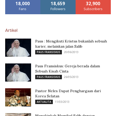
18,000
18,659
32,900
Fans
Followers
Subscribers
Artikel
Paus : Mengikuti Kristus bukanlah sebuah
karier, melainkan jalan Salib
20/06/2013
PAUS FRANSISKUS
Paus Fransiskus: Gereja berada dalam
Sebuah Kisah Cinta
26/05/2013
PAUS FRANSISKUS
Pastor Neles Dapat Penghargaan dari
Korea Selatan
11/03/2013
AKTUALITA
Mungkinkah Memikul Salib dengan