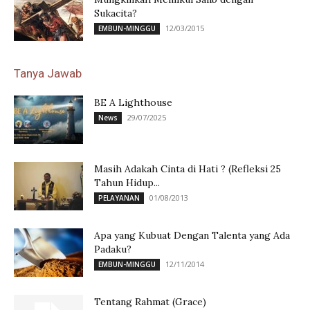
Sukacita?
12/03/2015
EMBUN-MINGGU
Tanya Jawab
BE A Lighthouse
29/07/2025
News
Masih Adakah Cinta di Hati ? (Refleksi 25
Tahun Hidup...
01/08/2013
PELAYANAN
Apa yang Kubuat Dengan Talenta yang Ada
Padaku?
12/11/2014
EMBUN-MINGGU
Tentang Rahmat (Grace)