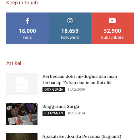
Keep in touch
18,000
18,659
32,900
Fans
Followers
Subscribers
Artikel
Perbedaan doktrin-dogma dan iman
terhadap Tuhan dan iman Katolik
16/02/2009
DOK GEREJA
Singgasana Surga
10/02/2014
PELAYANAN
Apakah Berdoa itu Percuma (bagian 2)