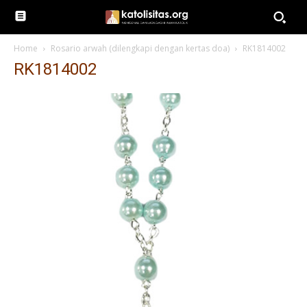
Home
Rosario arwah (dilengkapi dengan kertas doa)
RK1814002
RK1814002