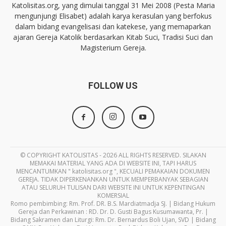
Katolisitas.org, yang dimulai tanggal 31 Mei 2008 (Pesta Maria
mengunjungi Elisabet) adalah karya kerasulan yang berfokus
dalam bidang evangelisasi dan katekese, yang memaparkan
ajaran Gereja Katolik berdasarkan Kitab Suci, Tradisi Suci dan
Magisterium Gereja.
FOLLOW US
© COPYRIGHT KATOLISITAS - 2026 ALL RIGHTS RESERVED. SILAKAN
MEMAKAI MATERIAL YANG ADA DI WEBSITE INI, TAPI HARUS
MENCANTUMKAN " katolisitas.org ", KECUALI PEMAKAIAN DOKUMEN
GEREJA. TIDAK DIPERKENANKAN UNTUK MEMPERBANYAK SEBAGIAN
ATAU SELURUH TULISAN DARI WEBSITE INI UNTUK KEPENTINGAN
KOMERSIAL
Romo pembimbing: Rm. Prof. DR. B.S. Mardiatmadja SJ. | Bidang Hukum
Gereja dan Perkawinan : RD. Dr. D. Gusti Bagus Kusumawanta, Pr. |
Bidang Sakramen dan Liturgi: Rm. Dr. Bernardus Boli Ujan, SVD | Bidang