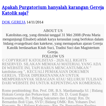
Apakah Purgatorium hanyalah karangan Gereja
Katolik saja?
DOK GEREJA
14/11/2014
ABOUT US
Katolisitas.org, yang dimulai tanggal 31 Mei 2008 (Pesta Maria
mengunjungi Elisabet) adalah karya kerasulan yang berfokus dalam
bidang evangelisasi dan katekese, yang memaparkan ajaran Gereja
Katolik berdasarkan Kitab Suci, Tradisi Suci dan Magisterium
Gereja.
FOLLOW US
© COPYRIGHT KATOLISITAS - 2026 ALL RIGHTS
RESERVED. SILAKAN MEMAKAI MATERIAL YANG ADA
DI WEBSITE INI, TAPI HARUS MENCANTUMKAN "
katolisitas.org ", KECUALI PEMAKAIAN DOKUMEN
GEREJA. TIDAK DIPERKENANKAN UNTUK
MEMPERBANYAK SEBAGIAN ATAU SELURUH TULISAN
DARI WEBSITE INI UNTUK KEPENTINGAN KOMERSIAL
Romo pembimbing: Rm. Prof. DR. B.S. Mardiatmadja SJ. | Bidang
Hukum Gereja dan Perkawinan : RD. Dr. D. Gusti Bagus
Kusumawanta, Pr. | Bidang Sakramen dan Liturgi: Rm. Dr.
Bernardus Boli Ujan, SVD | Bidang OMK: Rm. Yohanes Dwi
Harsanto, Pr. | Bidang Keluarga : Rm. Dr. Bernardinus Realino