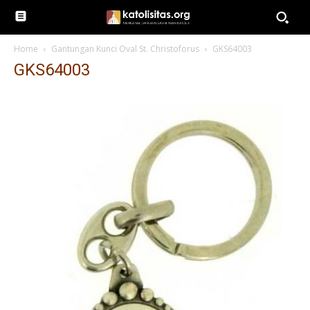
Home
Gantungan Kunci Oval St. Christoforus
GKS64003
GKS64003