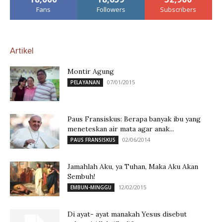
Fans
Followers
Subscribers
Artikel
Montir Agung
07/01/2015
PELAYANAN
Paus Fransiskus: Berapa banyak ibu yang
meneteskan air mata agar anak...
02/06/2014
PAUS FRANSISKUS
Jamahlah Aku, ya Tuhan, Maka Aku Akan
Sembuh!
12/02/2015
EMBUN-MINGGU
Di ayat- ayat manakah Yesus disebut