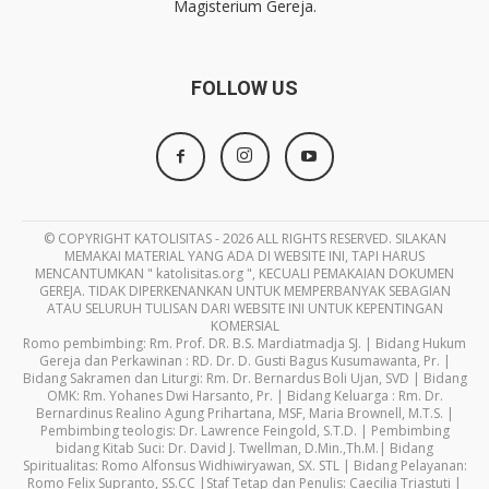
Magisterium Gereja.
FOLLOW US
© COPYRIGHT KATOLISITAS - 2026 ALL RIGHTS RESERVED. SILAKAN
MEMAKAI MATERIAL YANG ADA DI WEBSITE INI, TAPI HARUS
MENCANTUMKAN " katolisitas.org ", KECUALI PEMAKAIAN DOKUMEN
GEREJA. TIDAK DIPERKENANKAN UNTUK MEMPERBANYAK SEBAGIAN
ATAU SELURUH TULISAN DARI WEBSITE INI UNTUK KEPENTINGAN
KOMERSIAL
Romo pembimbing: Rm. Prof. DR. B.S. Mardiatmadja SJ. | Bidang Hukum
Gereja dan Perkawinan : RD. Dr. D. Gusti Bagus Kusumawanta, Pr. |
Bidang Sakramen dan Liturgi: Rm. Dr. Bernardus Boli Ujan, SVD | Bidang
OMK: Rm. Yohanes Dwi Harsanto, Pr. | Bidang Keluarga : Rm. Dr.
Bernardinus Realino Agung Prihartana, MSF, Maria Brownell, M.T.S. |
Pembimbing teologis: Dr. Lawrence Feingold, S.T.D. | Pembimbing
bidang Kitab Suci: Dr. David J. Twellman, D.Min.,Th.M.| Bidang
Spiritualitas: Romo Alfonsus Widhiwiryawan, SX. STL | Bidang Pelayanan:
Romo Felix Supranto, SS.CC |Staf Tetap dan Penulis: Caecilia Triastuti |