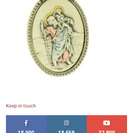
Keep in touch
18,000
18,659
32,900