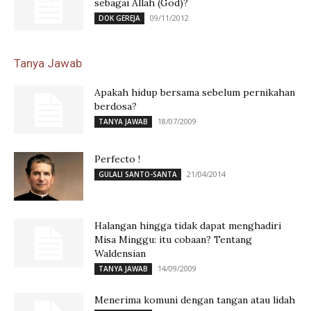
sebagai Allah (God)?
09/11/2012
DOK GEREJA
Tanya Jawab
Apakah hidup bersama sebelum pernikahan
berdosa?
18/07/2009
TANYA JAWAB
Perfecto !
21/04/2014
GULALI SANTO-SANTA
Halangan hingga tidak dapat menghadiri
Misa Minggu: itu cobaan? Tentang
Waldensian
14/09/2009
TANYA JAWAB
Menerima komuni dengan tangan atau lidah