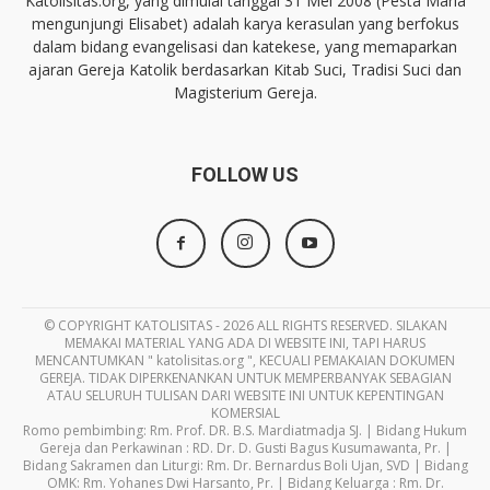
Katolisitas.org, yang dimulai tanggal 31 Mei 2008 (Pesta Maria
mengunjungi Elisabet) adalah karya kerasulan yang berfokus
dalam bidang evangelisasi dan katekese, yang memaparkan
ajaran Gereja Katolik berdasarkan Kitab Suci, Tradisi Suci dan
Magisterium Gereja.
FOLLOW US
© COPYRIGHT KATOLISITAS - 2026 ALL RIGHTS RESERVED. SILAKAN
MEMAKAI MATERIAL YANG ADA DI WEBSITE INI, TAPI HARUS
MENCANTUMKAN " katolisitas.org ", KECUALI PEMAKAIAN DOKUMEN
GEREJA. TIDAK DIPERKENANKAN UNTUK MEMPERBANYAK SEBAGIAN
ATAU SELURUH TULISAN DARI WEBSITE INI UNTUK KEPENTINGAN
KOMERSIAL
Romo pembimbing: Rm. Prof. DR. B.S. Mardiatmadja SJ. | Bidang Hukum
Gereja dan Perkawinan : RD. Dr. D. Gusti Bagus Kusumawanta, Pr. |
Bidang Sakramen dan Liturgi: Rm. Dr. Bernardus Boli Ujan, SVD | Bidang
OMK: Rm. Yohanes Dwi Harsanto, Pr. | Bidang Keluarga : Rm. Dr.