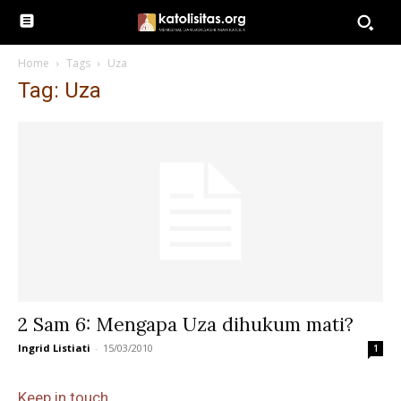
Home
Tags
Uza
Tag: Uza
2 Sam 6: Mengapa Uza dihukum mati?
Ingrid Listiati
-
15/03/2010
1
Keep in touch