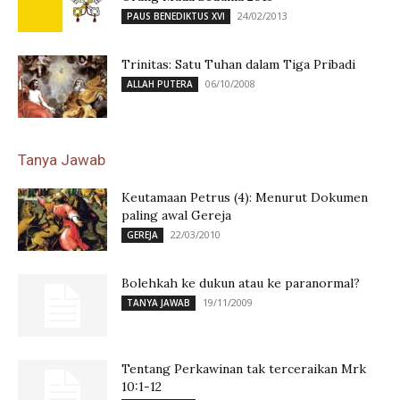
24/02/2013
PAUS BENEDIKTUS XVI
Trinitas: Satu Tuhan dalam Tiga Pribadi
06/10/2008
ALLAH PUTERA
Tanya Jawab
Keutamaan Petrus (4): Menurut Dokumen
paling awal Gereja
22/03/2010
GEREJA
Bolehkah ke dukun atau ke paranormal?
19/11/2009
TANYA JAWAB
Tentang Perkawinan tak terceraikan Mrk
10:1-12