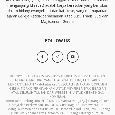
mengunjungi Elisabet) adalah karya kerasulan yang berfokus
dalam bidang evangelisasi dan katekese, yang memaparkan
ajaran Gereja Katolik berdasarkan Kitab Suci, Tradisi Suci dan
Magisterium Gereja.
FOLLOW US
© COPYRIGHT KATOLISITAS - 2026 ALL RIGHTS RESERVED. SILAKAN
MEMAKAI MATERIAL YANG ADA DI WEBSITE INI, TAPI HARUS
MENCANTUMKAN " katolisitas.org ", KECUALI PEMAKAIAN DOKUMEN
GEREJA. TIDAK DIPERKENANKAN UNTUK MEMPERBANYAK SEBAGIAN
ATAU SELURUH TULISAN DARI WEBSITE INI UNTUK KEPENTINGAN
KOMERSIAL
Romo pembimbing: Rm. Prof. DR. B.S. Mardiatmadja SJ. | Bidang Hukum
Gereja dan Perkawinan : RD. Dr. D. Gusti Bagus Kusumawanta, Pr. |
Bidang Sakramen dan Liturgi: Rm. Dr. Bernardus Boli Ujan, SVD | Bidang
OMK: Rm. Yohanes Dwi Harsanto, Pr. | Bidang Keluarga : Rm. Dr.