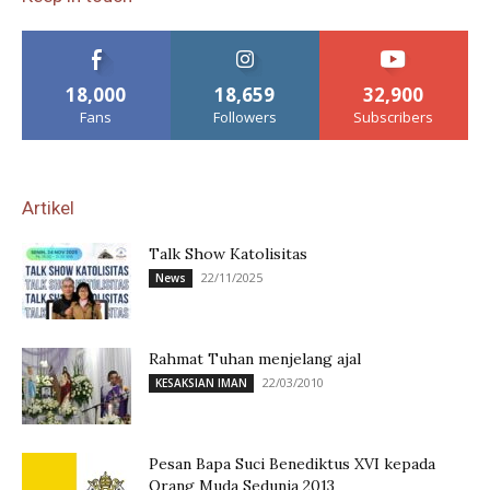
18,000
18,659
32,900
Fans
Followers
Subscribers
Artikel
Talk Show Katolisitas
22/11/2025
News
Rahmat Tuhan menjelang ajal
22/03/2010
KESAKSIAN IMAN
Pesan Bapa Suci Benediktus XVI kepada
Orang Muda Sedunia 2013