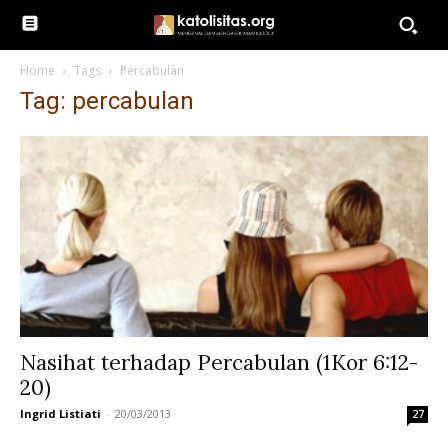
Home
Tags
Percabulan
Tag: percabulan
Nasihat terhadap Percabulan (1Kor 6:12-
20)
Ingrid Listiati
-
20/03/2013
27