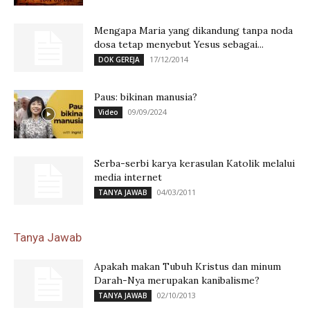
Mengapa Maria yang dikandung tanpa noda
dosa tetap menyebut Yesus sebagai...
17/12/2014
DOK GEREJA
Paus: bikinan manusia?
09/09/2024
Video
Serba-serbi karya kerasulan Katolik melalui
media internet
04/03/2011
TANYA JAWAB
Tanya Jawab
Apakah makan Tubuh Kristus dan minum
Darah-Nya merupakan kanibalisme?
02/10/2013
TANYA JAWAB