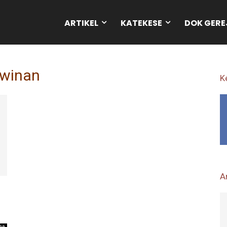
ARTIKEL
KATEKESE
DOK GERE
awinan
K
Ar