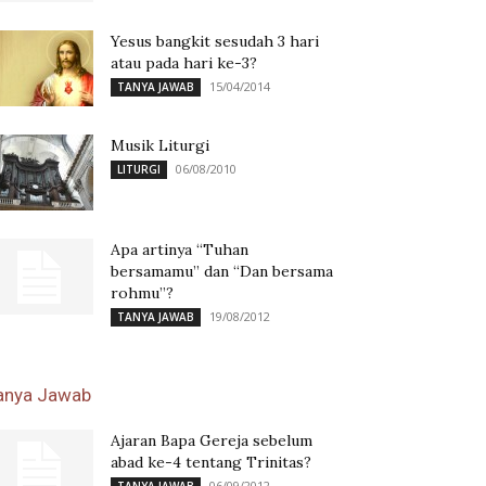
Yesus bangkit sesudah 3 hari
atau pada hari ke-3?
15/04/2014
TANYA JAWAB
Musik Liturgi
06/08/2010
LITURGI
Apa artinya “Tuhan
bersamamu” dan “Dan bersama
rohmu”?
19/08/2012
TANYA JAWAB
anya Jawab
Ajaran Bapa Gereja sebelum
abad ke-4 tentang Trinitas?
06/09/2012