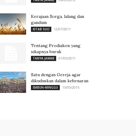
TANYA JAWAB
Kerajaan Sorga, lalang dan
gandum
12/07/2011
KITAB SUCI
Tentang Prodiakon yang
sikapnya buruk
01/05/2011
TANYA JAWAB
Satu dengan Gereja agar
dikuduskan dalam kebenaran
15/05/2015
EMBUN-MINGGU