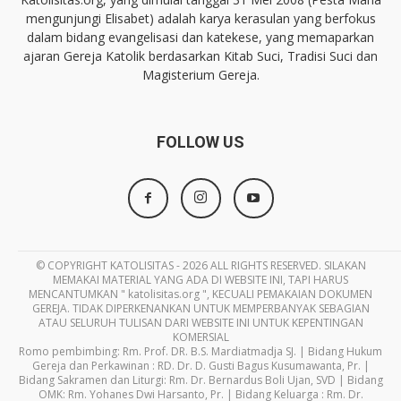
mengunjungi Elisabet) adalah karya kerasulan yang berfokus
dalam bidang evangelisasi dan katekese, yang memaparkan
ajaran Gereja Katolik berdasarkan Kitab Suci, Tradisi Suci dan
Magisterium Gereja.
FOLLOW US
© COPYRIGHT KATOLISITAS - 2026 ALL RIGHTS RESERVED. SILAKAN
MEMAKAI MATERIAL YANG ADA DI WEBSITE INI, TAPI HARUS
MENCANTUMKAN " katolisitas.org ", KECUALI PEMAKAIAN DOKUMEN
GEREJA. TIDAK DIPERKENANKAN UNTUK MEMPERBANYAK SEBAGIAN
ATAU SELURUH TULISAN DARI WEBSITE INI UNTUK KEPENTINGAN
KOMERSIAL
Romo pembimbing: Rm. Prof. DR. B.S. Mardiatmadja SJ. | Bidang Hukum
Gereja dan Perkawinan : RD. Dr. D. Gusti Bagus Kusumawanta, Pr. |
Bidang Sakramen dan Liturgi: Rm. Dr. Bernardus Boli Ujan, SVD | Bidang
OMK: Rm. Yohanes Dwi Harsanto, Pr. | Bidang Keluarga : Rm. Dr.