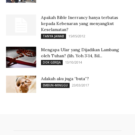
Apakah Bible Inerrancy hanya terbatas
kepada Kebenaran yang menyangkut
Keselamatan?
15/05/2012
TANYA JAWAB
Mengapa Ular yang Dijadikan Lambang
oleh Tuhan? (lih. Yoh 3:14, Bil...
13/10/2014
DOK GEREJA
Adakah aku juga “buta”?
23/03/2017
EMBUN-MINGGU