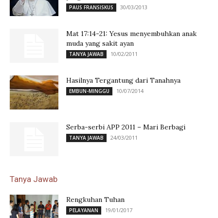
30/03/2013
PAUS FRANSISKUS
Mat 17:14-21: Yesus menyembuhkan anak
muda yang sakit ayan
10/02/2011
TANYA JAWAB
Hasilnya Tergantung dari Tanahnya
10/07/2014
EMBUN-MINGGU
Serba-serbi APP 2011 – Mari Berbagi
24/03/2011
TANYA JAWAB
Tanya Jawab
Rengkuhan Tuhan
19/01/2017
PELAYANAN