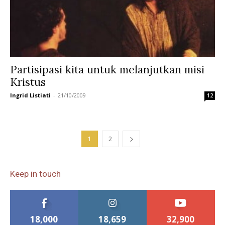
Partisipasi kita untuk melanjutkan misi
Kristus
Ingrid Listiati
-
21/10/2009
12
1
2
Keep in touch
18,000
18,659
32,900