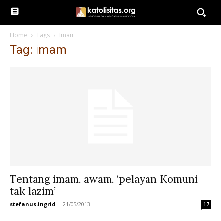
Home
Tags
Imam
Tag: imam
Tentang imam, awam, ‘pelayan Komuni
tak lazim’
stefanus-ingrid
-
21/05/2013
17