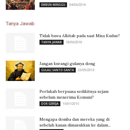
04/06/2014
EMBUN-MINGGU
Tanya Jawab
Tidak bawa Alkitab pada saat Misa Kudus?
18/06/2010
TANYA JAWAB
Jangan kurangi gulanya dong
23/09/2013
GULALI SANTO-SANTA
Perlukah berpuasa sedikitnya sejam
sebelum menerima Komuni?
15/01/2015
DOK GEREJA
Mengapa domba dan mereka yang di
sebelah kanan dimasukkan ke dalam...