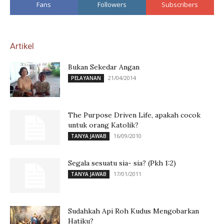
Fans
Followers
Subscribers
Artikel
Bukan Sekedar Angan
21/04/2014
PELAYANAN
The Purpose Driven Life, apakah cocok
untuk orang Katolik?
16/09/2010
TANYA JAWAB
Segala sesuatu sia- sia? (Pkh 1:2)
17/01/2011
TANYA JAWAB
Sudahkah Api Roh Kudus Mengobarkan
Hatiku?