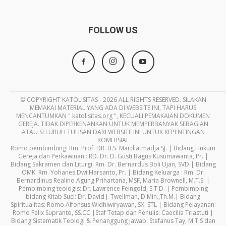
FOLLOW US
© COPYRIGHT KATOLISITAS - 2026 ALL RIGHTS RESERVED. SILAKAN
MEMAKAI MATERIAL YANG ADA DI WEBSITE INI, TAPI HARUS
MENCANTUMKAN " katolisitas.org ", KECUALI PEMAKAIAN DOKUMEN
GEREJA. TIDAK DIPERKENANKAN UNTUK MEMPERBANYAK SEBAGIAN
ATAU SELURUH TULISAN DARI WEBSITE INI UNTUK KEPENTINGAN
KOMERSIAL
Romo pembimbing: Rm. Prof. DR. B.S. Mardiatmadja SJ. | Bidang Hukum
Gereja dan Perkawinan : RD. Dr. D. Gusti Bagus Kusumawanta, Pr. |
Bidang Sakramen dan Liturgi: Rm. Dr. Bernardus Boli Ujan, SVD | Bidang
OMK: Rm. Yohanes Dwi Harsanto, Pr. | Bidang Keluarga : Rm. Dr.
Bernardinus Realino Agung Prihartana, MSF, Maria Brownell, M.T.S. |
Pembimbing teologis: Dr. Lawrence Feingold, S.T.D. | Pembimbing
bidang Kitab Suci: Dr. David J. Twellman, D.Min.,Th.M.| Bidang
Spiritualitas: Romo Alfonsus Widhiwiryawan, SX. STL | Bidang Pelayanan:
Romo Felix Supranto, SS.CC |Staf Tetap dan Penulis: Caecilia Triastuti |
Bidang Sistematik Teologi & Penanggung jawab: Stefanus Tay, M.T.S dan