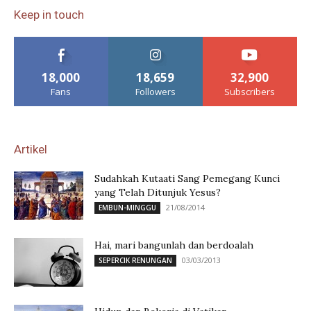
Keep in touch
18,000
18,659
32,900
Fans
Followers
Subscribers
Artikel
Sudahkah Kutaati Sang Pemegang Kunci
yang Telah Ditunjuk Yesus?
21/08/2014
EMBUN-MINGGU
Hai, mari bangunlah dan berdoalah
03/03/2013
SEPERCIK RENUNGAN