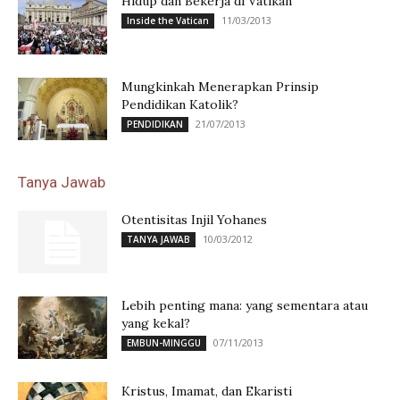
Hidup dan Bekerja di Vatikan
11/03/2013
Inside the Vatican
Mungkinkah Menerapkan Prinsip
Pendidikan Katolik?
21/07/2013
PENDIDIKAN
Tanya Jawab
Otentisitas Injil Yohanes
10/03/2012
TANYA JAWAB
Lebih penting mana: yang sementara atau
yang kekal?
07/11/2013
EMBUN-MINGGU
Kristus, Imamat, dan Ekaristi