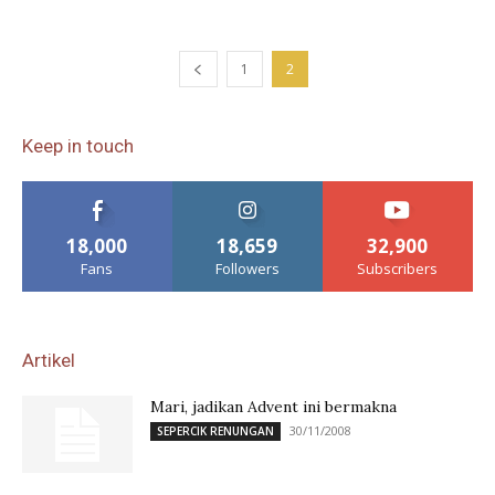
1
2
Keep in touch
18,000
18,659
32,900
Fans
Followers
Subscribers
Artikel
Mari, jadikan Advent ini bermakna
30/11/2008
SEPERCIK RENUNGAN