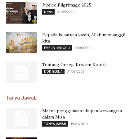
Jubilee Pilgrimage 2025
31/05/2024
News
Kepada kesatuan kasih, Allah memanggil
kita
13/06/2014
EMBUN-MINGGU
Tentang Gereja Kristen Koptik
31/08/2009
DOK GEREJA
Tanya Jawab
Makna penggunaan ukupan wewangian
dalam Misa
19/01/2010
TANYA JAWAB