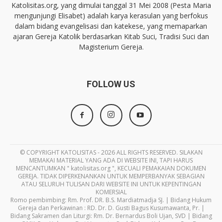
Katolisitas.org, yang dimulai tanggal 31 Mei 2008 (Pesta Maria
mengunjungi Elisabet) adalah karya kerasulan yang berfokus
dalam bidang evangelisasi dan katekese, yang memaparkan
ajaran Gereja Katolik berdasarkan Kitab Suci, Tradisi Suci dan
Magisterium Gereja.
FOLLOW US
© COPYRIGHT KATOLISITAS - 2026 ALL RIGHTS RESERVED. SILAKAN
MEMAKAI MATERIAL YANG ADA DI WEBSITE INI, TAPI HARUS
MENCANTUMKAN " katolisitas.org ", KECUALI PEMAKAIAN DOKUMEN
GEREJA. TIDAK DIPERKENANKAN UNTUK MEMPERBANYAK SEBAGIAN
ATAU SELURUH TULISAN DARI WEBSITE INI UNTUK KEPENTINGAN
KOMERSIAL
Romo pembimbing: Rm. Prof. DR. B.S. Mardiatmadja SJ. | Bidang Hukum
Gereja dan Perkawinan : RD. Dr. D. Gusti Bagus Kusumawanta, Pr. |
Bidang Sakramen dan Liturgi: Rm. Dr. Bernardus Boli Ujan, SVD | Bidang