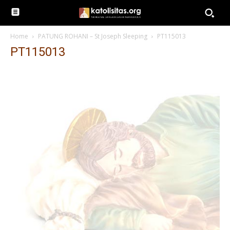
Home
PATUNG ROHANI – St Joseph Sleeping
PT115013
PT115013