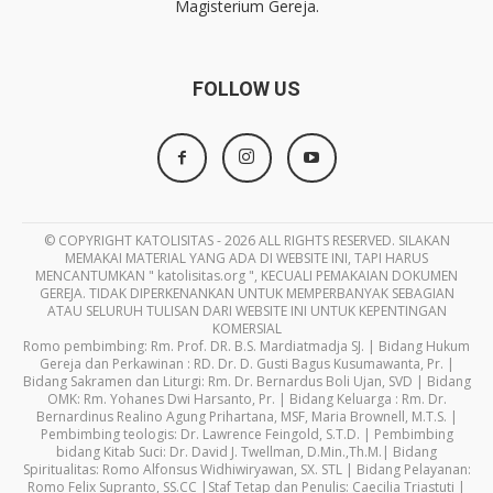
Magisterium Gereja.
FOLLOW US
© COPYRIGHT KATOLISITAS - 2026 ALL RIGHTS RESERVED. SILAKAN
MEMAKAI MATERIAL YANG ADA DI WEBSITE INI, TAPI HARUS
MENCANTUMKAN " katolisitas.org ", KECUALI PEMAKAIAN DOKUMEN
GEREJA. TIDAK DIPERKENANKAN UNTUK MEMPERBANYAK SEBAGIAN
ATAU SELURUH TULISAN DARI WEBSITE INI UNTUK KEPENTINGAN
KOMERSIAL
Romo pembimbing: Rm. Prof. DR. B.S. Mardiatmadja SJ. | Bidang Hukum
Gereja dan Perkawinan : RD. Dr. D. Gusti Bagus Kusumawanta, Pr. |
Bidang Sakramen dan Liturgi: Rm. Dr. Bernardus Boli Ujan, SVD | Bidang
OMK: Rm. Yohanes Dwi Harsanto, Pr. | Bidang Keluarga : Rm. Dr.
Bernardinus Realino Agung Prihartana, MSF, Maria Brownell, M.T.S. |
Pembimbing teologis: Dr. Lawrence Feingold, S.T.D. | Pembimbing
bidang Kitab Suci: Dr. David J. Twellman, D.Min.,Th.M.| Bidang
Spiritualitas: Romo Alfonsus Widhiwiryawan, SX. STL | Bidang Pelayanan:
Romo Felix Supranto, SS.CC |Staf Tetap dan Penulis: Caecilia Triastuti |