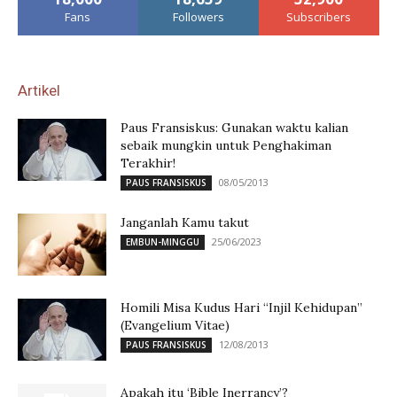
Fans
Followers
Subscribers
Artikel
Paus Fransiskus: Gunakan waktu kalian
sebaik mungkin untuk Penghakiman
Terakhir!
08/05/2013
PAUS FRANSISKUS
Janganlah Kamu takut
25/06/2023
EMBUN-MINGGU
Homili Misa Kudus Hari “Injil Kehidupan”
(Evangelium Vitae)
12/08/2013
PAUS FRANSISKUS
Apakah itu ‘Bible Inerrancy’?