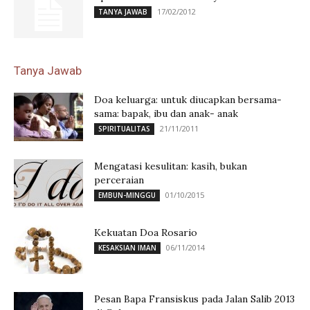
17/02/2012
TANYA JAWAB
Tanya Jawab
Doa keluarga: untuk diucapkan bersama-
sama: bapak, ibu dan anak- anak
21/11/2011
SPIRITUALITAS
Mengatasi kesulitan: kasih, bukan
perceraian
01/10/2015
EMBUN-MINGGU
Kekuatan Doa Rosario
06/11/2014
KESAKSIAN IMAN
Pesan Bapa Fransiskus pada Jalan Salib 2013