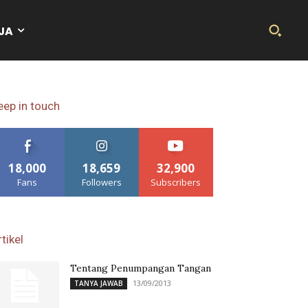
JA
eep in touch
18,000
18,659
32,900
Fans
Followers
Subscribers
tikel
Tentang Penumpangan Tangan
13/09/2013
TANYA JAWAB