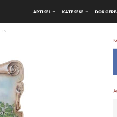
ARTIKEL
KATEKESE
DOK GERE
1005
K
Ar