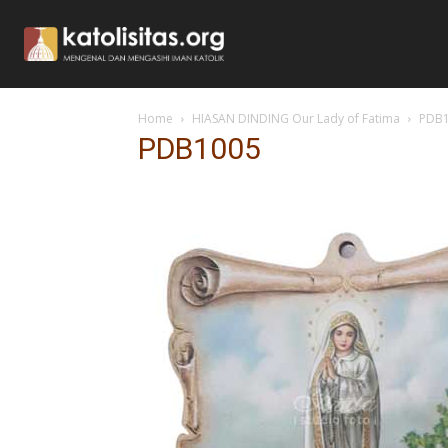
Home
HIASAN DINDING Our Lady of Fatima
PDB
PDB1005