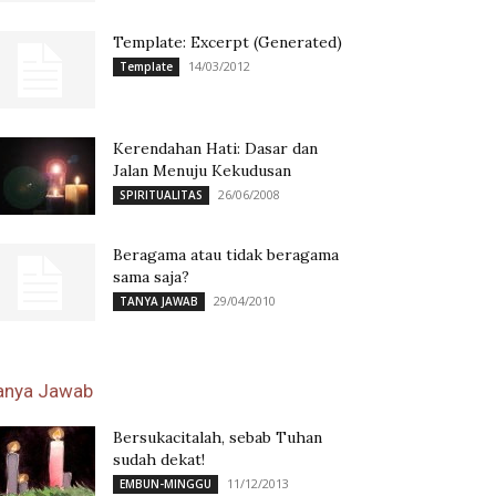
Template: Excerpt (Generated)
14/03/2012
Template
Kerendahan Hati: Dasar dan
Jalan Menuju Kekudusan
26/06/2008
SPIRITUALITAS
Beragama atau tidak beragama
sama saja?
29/04/2010
TANYA JAWAB
anya Jawab
Bersukacitalah, sebab Tuhan
sudah dekat!
11/12/2013
EMBUN-MINGGU