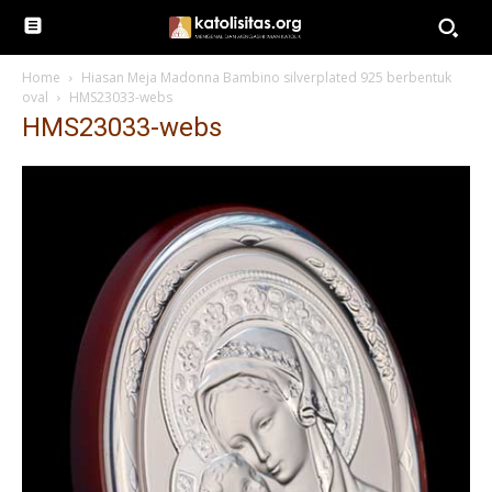
Home
Hiasan Meja Madonna Bambino silverplated 925 berbentuk
oval
HMS23033-webs
HMS23033-webs