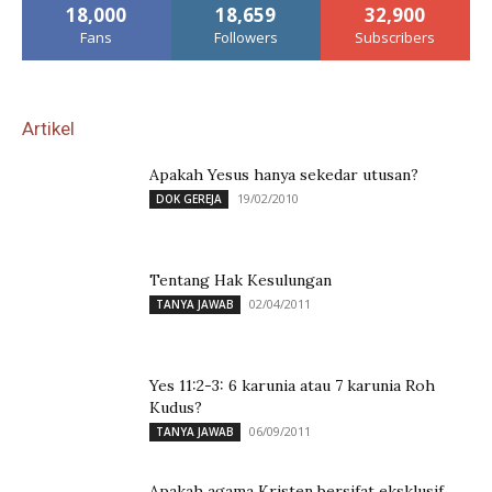
18,000
18,659
32,900
Fans
Followers
Subscribers
Artikel
Apakah Yesus hanya sekedar utusan?
19/02/2010
DOK GEREJA
Tentang Hak Kesulungan
02/04/2011
TANYA JAWAB
Yes 11:2-3: 6 karunia atau 7 karunia Roh
Kudus?
06/09/2011
TANYA JAWAB
Apakah agama Kristen bersifat eksklusif