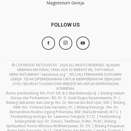
Magisterium Gereja.
FOLLOW US
© COPYRIGHT KATOLISITAS - 2026 ALL RIGHTS RESERVED. SILAKAN
MEMAKAI MATERIAL YANG ADA DI WEBSITE INI, TAPI HARUS
MENCANTUMKAN " katolisitas.org ", KECUALI PEMAKAIAN DOKUMEN
GEREJA. TIDAK DIPERKENANKAN UNTUK MEMPERBANYAK SEBAGIAN
ATAU SELURUH TULISAN DARI WEBSITE INI UNTUK KEPENTINGAN
KOMERSIAL
Romo pembimbing: Rm. Prof. DR. B.S. Mardiatmadja SJ. | Bidang Hukum
Gereja dan Perkawinan : RD. Dr. D. Gusti Bagus Kusumawanta, Pr. |
Bidang Sakramen dan Liturgi: Rm. Dr. Bernardus Boli Ujan, SVD | Bidang
OMK: Rm. Yohanes Dwi Harsanto, Pr. | Bidang Keluarga : Rm. Dr.
Bernardinus Realino Agung Prihartana, MSF, Maria Brownell, M.T.S. |
Pembimbing teologis: Dr. Lawrence Feingold, S.T.D. | Pembimbing
bidang Kitab Suci: Dr. David J. Twellman, D.Min.,Th.M.| Bidang
Spiritualitas: Romo Alfonsus Widhiwiryawan, SX. STL | Bidang Pelayanan:
Romo Felix Supranto, SS.CC |Staf Tetap dan Penulis: Caecilia Triastuti |