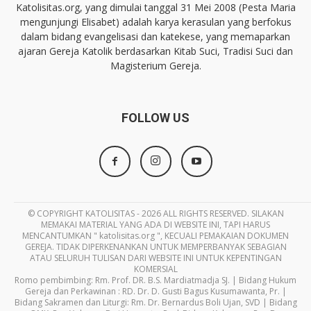
Katolisitas.org, yang dimulai tanggal 31 Mei 2008 (Pesta Maria
mengunjungi Elisabet) adalah karya kerasulan yang berfokus
dalam bidang evangelisasi dan katekese, yang memaparkan
ajaran Gereja Katolik berdasarkan Kitab Suci, Tradisi Suci dan
Magisterium Gereja.
FOLLOW US
© COPYRIGHT KATOLISITAS - 2026 ALL RIGHTS RESERVED. SILAKAN
MEMAKAI MATERIAL YANG ADA DI WEBSITE INI, TAPI HARUS
MENCANTUMKAN " katolisitas.org ", KECUALI PEMAKAIAN DOKUMEN
GEREJA. TIDAK DIPERKENANKAN UNTUK MEMPERBANYAK SEBAGIAN
ATAU SELURUH TULISAN DARI WEBSITE INI UNTUK KEPENTINGAN
KOMERSIAL
Romo pembimbing: Rm. Prof. DR. B.S. Mardiatmadja SJ. | Bidang Hukum
Gereja dan Perkawinan : RD. Dr. D. Gusti Bagus Kusumawanta, Pr. |
Bidang Sakramen dan Liturgi: Rm. Dr. Bernardus Boli Ujan, SVD | Bidang