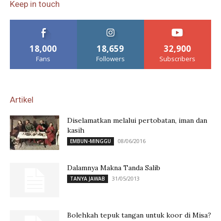
Keep in touch
18,000
18,659
32,900
Fans
Followers
Subscribers
Artikel
Diselamatkan melalui pertobatan, iman dan
kasih
08/06/2016
EMBUN-MINGGU
Dalamnya Makna Tanda Salib
31/05/2013
TANYA JAWAB
Bolehkah tepuk tangan untuk koor di Misa?