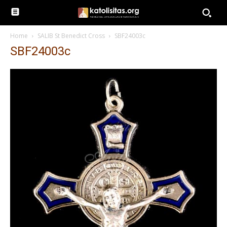
Home
SALIB St Benedict Cross
SBF24003c
SBF24003c