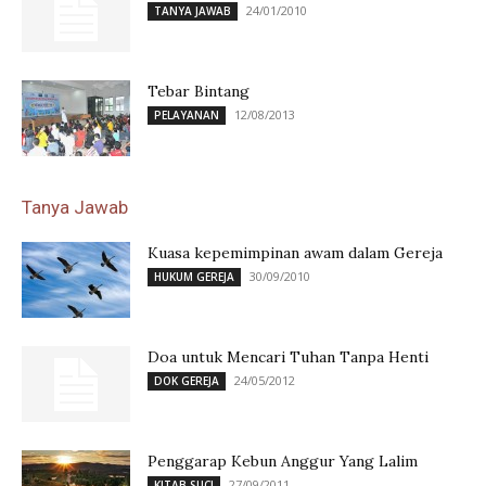
24/01/2010
TANYA JAWAB
Tebar Bintang
12/08/2013
PELAYANAN
Tanya Jawab
Kuasa kepemimpinan awam dalam Gereja
30/09/2010
HUKUM GEREJA
Doa untuk Mencari Tuhan Tanpa Henti
24/05/2012
DOK GEREJA
Penggarap Kebun Anggur Yang Lalim
27/09/2011
KITAB SUCI