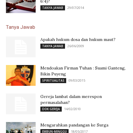
6:4)?
29/07/2014
TANYA JAWAB
Tanya Jawab
Apakah hukum dosa dan hukum maut?
26/06/2009
TANYA JAWAB
Mendoakan Firman Tuhan : Suami Ganteng,
Bikin Puyeng
09/03/2015
SPIRITUALITAS
Gereja lambat dalam merespon
permasalahan?
14/02/2010
DOK GEREJA
Mengarahkan pandangan ke Surga
18/05/2017
EMBUN-MINGGU