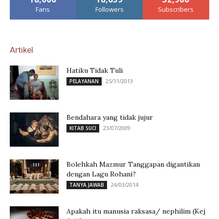
Fans
Followers
Subscribers
Artikel
Hatiku Tidak Tuli
25/11/2013
PELAYANAN
Bendahara yang tidak jujur
23/07/2009
KITAB SUCI
Bolehkah Mazmur Tanggapan digantikan
dengan Lagu Rohani?
26/03/2014
TANYA JAWAB
Apakah itu manusia raksasa/ nephilim (Kej