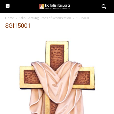
Home
Salib Gantung Cross of Ressurection
SGI15001
SGI15001