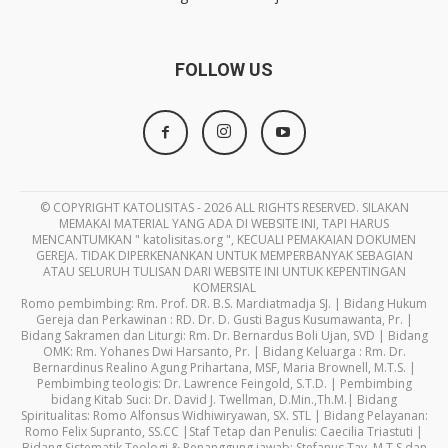
FOLLOW US
© COPYRIGHT KATOLISITAS - 2026 ALL RIGHTS RESERVED. SILAKAN
MEMAKAI MATERIAL YANG ADA DI WEBSITE INI, TAPI HARUS
MENCANTUMKAN " katolisitas.org ", KECUALI PEMAKAIAN DOKUMEN
GEREJA. TIDAK DIPERKENANKAN UNTUK MEMPERBANYAK SEBAGIAN
ATAU SELURUH TULISAN DARI WEBSITE INI UNTUK KEPENTINGAN
KOMERSIAL
Romo pembimbing: Rm. Prof. DR. B.S. Mardiatmadja SJ. | Bidang Hukum
Gereja dan Perkawinan : RD. Dr. D. Gusti Bagus Kusumawanta, Pr. |
Bidang Sakramen dan Liturgi: Rm. Dr. Bernardus Boli Ujan, SVD | Bidang
OMK: Rm. Yohanes Dwi Harsanto, Pr. | Bidang Keluarga : Rm. Dr.
Bernardinus Realino Agung Prihartana, MSF, Maria Brownell, M.T.S. |
Pembimbing teologis: Dr. Lawrence Feingold, S.T.D. | Pembimbing
bidang Kitab Suci: Dr. David J. Twellman, D.Min.,Th.M.| Bidang
Spiritualitas: Romo Alfonsus Widhiwiryawan, SX. STL | Bidang Pelayanan:
Romo Felix Supranto, SS.CC |Staf Tetap dan Penulis: Caecilia Triastuti |
Bidang Sistematik Teologi & Penanggung jawab: Stefanus Tay, M.T.S dan