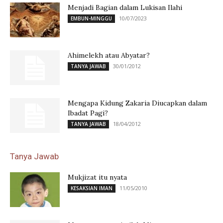
Menjadi Bagian dalam Lukisan Ilahi
10/07/2023
EMBUN-MINGGU
Ahimelekh atau Abyatar?
30/01/2012
TANYA JAWAB
Mengapa Kidung Zakaria Diucapkan dalam
Ibadat Pagi?
18/04/2012
TANYA JAWAB
Tanya Jawab
Mukjizat itu nyata
11/05/2010
KESAKSIAN IMAN