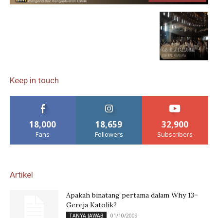
Keep in touch
18,000
18,659
32,900
Fans
Followers
Subscribers
Artikel
Apakah binatang pertama dalam Why 13=
Gereja Katolik?
01/10/2009
TANYA JAWAB