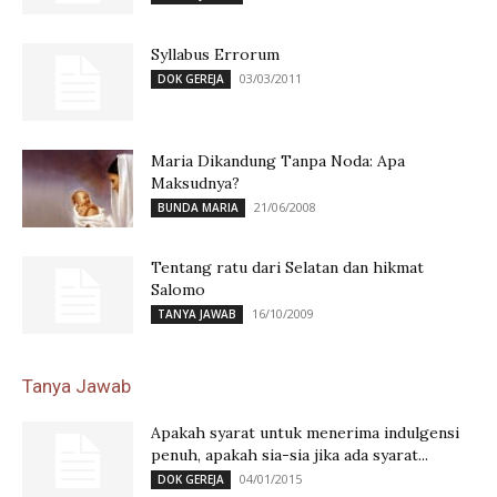
Syllabus Errorum
03/03/2011
DOK GEREJA
Maria Dikandung Tanpa Noda: Apa
Maksudnya?
21/06/2008
BUNDA MARIA
Tentang ratu dari Selatan dan hikmat
Salomo
16/10/2009
TANYA JAWAB
Tanya Jawab
Apakah syarat untuk menerima indulgensi
penuh, apakah sia-sia jika ada syarat...
04/01/2015
DOK GEREJA