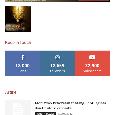
Keep in touch
18,000
18,659
32,900
Fans
Followers
Subscribers
Artikel
Menjawab keberatan tentang Septuaginta
dan Deuterokanonika
30/03/2012
TANYA JAWAB