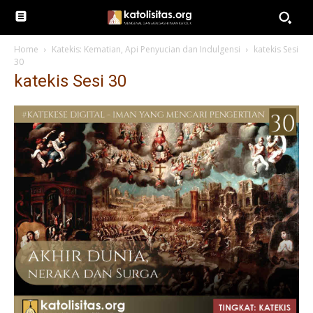
Home
Katekis: Kematian, Api Penyucian dan Indulgensi
katekis Sesi
30
katekis Sesi 30