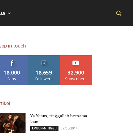
JA
eep in touch
18,000
18,659
32,900
Fans
Followers
Subscribers
tikel
Ya Yesus, tinggallah bersama
kami!
02/05/2014
EMBUN-MINGGU