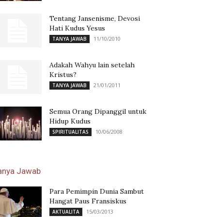
Tentang Jansenisme, Devosi
Hati Kudus Yesus
11/10/2010
TANYA JAWAB
Adakah Wahyu lain setelah
Kristus?
21/01/2011
TANYA JAWAB
Semua Orang Dipanggil untuk
Hidup Kudus
10/06/2008
SPIRITUALITAS
anya Jawab
Para Pemimpin Dunia Sambut
Hangat Paus Fransiskus
15/03/2013
AKTUALITA