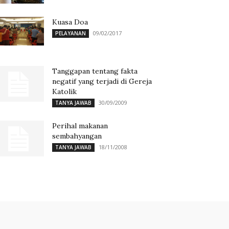
Kuasa Doa
09/02/2017
PELAYANAN
Tanggapan tentang fakta
negatif yang terjadi di Gereja
Katolik
30/09/2009
TANYA JAWAB
Perihal makanan
sembahyangan
18/11/2008
TANYA JAWAB