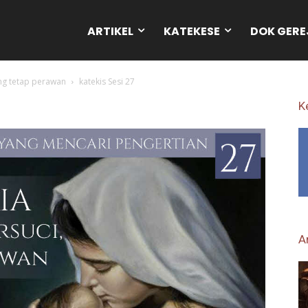
ARTIKEL
KATEKESE
DOK GERE
ang tetap perawan
katekis Sesi 27
K
Ar