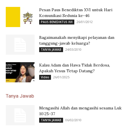
Pesan Paus Benediktus XVI untuk Hari
Komunikasi Sedunia ke-46
26/01/2012
PAUS BENEDIKTUS XVI
Bagaimanakah menyikapi pelayanan dan
tanggung-jawab keluarga?
24/03/2010
TANYA JAWAB
Kalau Adam dan Hawa Tidak Berdosa,
Apakah Yesus Tetap Datang?
26/01/2025
Video
Tanya Jawab
Mengasihi Allah dan mengasihi sesama Luk
10:25-37
06/02/2010
TANYA JAWAB