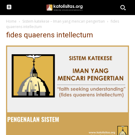
Home
Sistem katekese – Iman yang mencari pengertian
fides
quaerens intellectum
fides quaerens intellectum