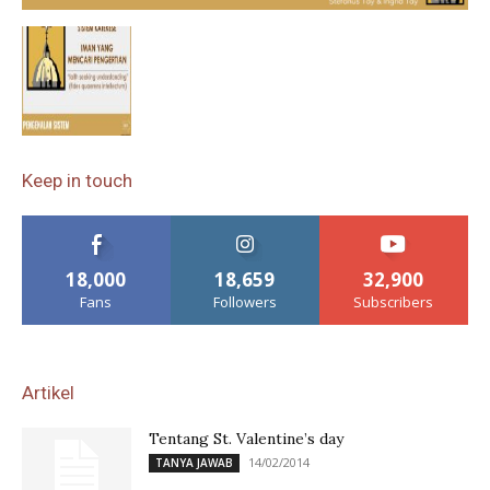
Keep in touch
18,000
18,659
32,900
Fans
Followers
Subscribers
Artikel
Tentang St. Valentine’s day
14/02/2014
TANYA JAWAB