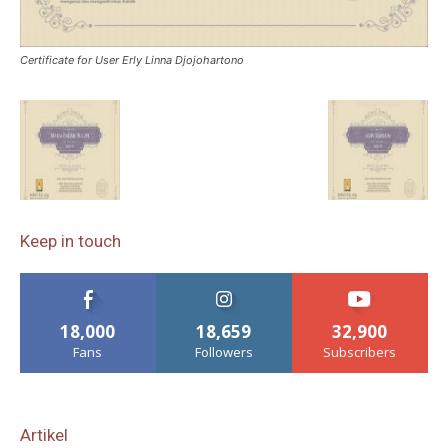
Certificate for User Erly Linna Djojohartono
Keep in touch
18,000
18,659
32,900
Fans
Followers
Subscribers
Artikel