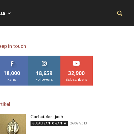
JA
eep in touch
18,000
18,659
32,900
Fans
Followers
Subscribers
tikel
Curhat dari jauh
26/09/2013
GULALI SANTO-SANTA