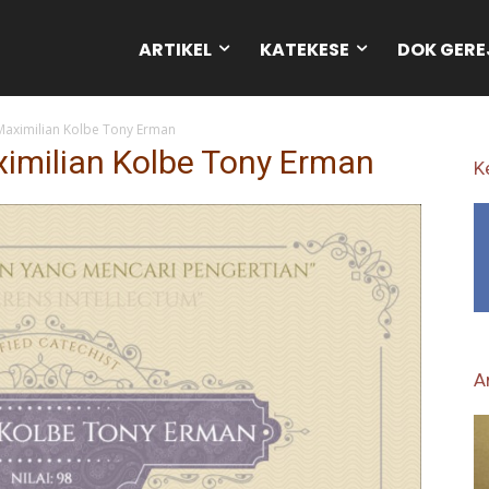
ARTIKEL
KATEKESE
DOK GERE
 Maximilian Kolbe Tony Erman
aximilian Kolbe Tony Erman
K
Ar