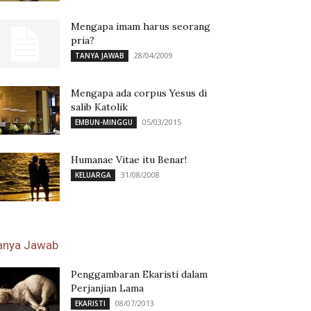
Mengapa imam harus seorang
pria?
28/04/2009
TANYA JAWAB
Mengapa ada corpus Yesus di
salib Katolik
05/03/2015
EMBUN-MINGGU
Humanae Vitae itu Benar!
31/08/2008
KELUARGA
anya Jawab
Penggambaran Ekaristi dalam
Perjanjian Lama
08/07/2013
EKARISTI