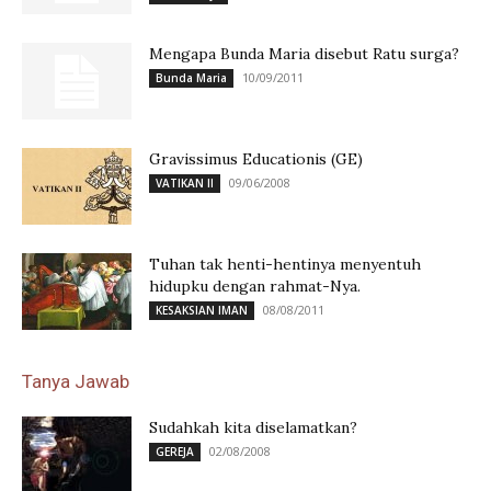
Mengapa Bunda Maria disebut Ratu surga?
10/09/2011
Bunda Maria
Gravissimus Educationis (GE)
09/06/2008
VATIKAN II
Tuhan tak henti-hentinya menyentuh
hidupku dengan rahmat-Nya.
08/08/2011
KESAKSIAN IMAN
Tanya Jawab
Sudahkah kita diselamatkan?
02/08/2008
GEREJA