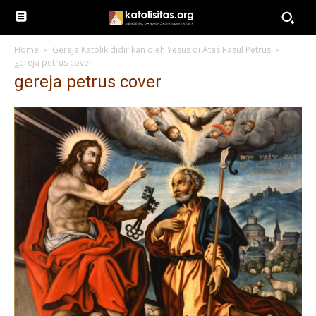
Home
Gereja Katolik didirikan oleh Yesus di Atas Rasul Petrus
gereja petrus cover
gereja petrus cover