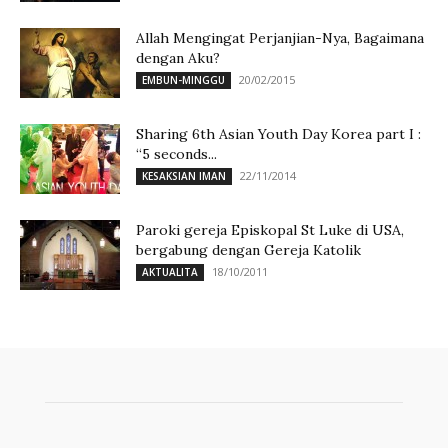
Allah Mengingat Perjanjian-Nya, Bagaimana
dengan Aku?
20/02/2015
EMBUN-MINGGU
Sharing 6th Asian Youth Day Korea part I :
“5 seconds...
22/11/2014
KESAKSIAN IMAN
Paroki gereja Episkopal St Luke di USA,
bergabung dengan Gereja Katolik
18/10/2011
AKTUALITA