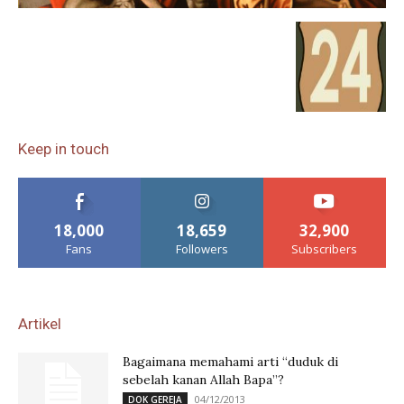
Keep in touch
18,000
18,659
32,900
Fans
Followers
Subscribers
Artikel
Bagaimana memahami arti “duduk di
sebelah kanan Allah Bapa”?
04/12/2013
DOK GEREJA