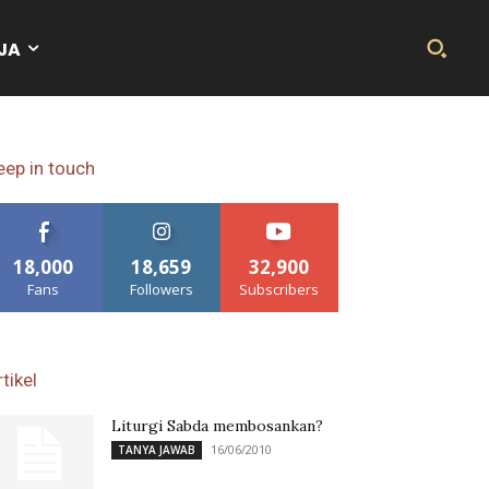
JA
eep in touch
18,000
18,659
32,900
Fans
Followers
Subscribers
tikel
Liturgi Sabda membosankan?
16/06/2010
TANYA JAWAB