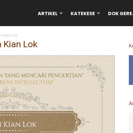
ARTIKEL
KATEKESE
DOK GERE
en Kian Lok
n Kian Lok
K
Ar