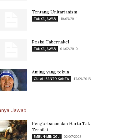
Tentang Unitarianism
10/03/2011
TANYA JAWAB
Posisi Tabernakel
01/02/2010
TANYA JAWAB
Anjing yang tekun
17/09/2013
GULALI SANTO-SANTA
anya Jawab
Pengorbanan dan Harta Tak
Ternilai
02/07/2023
EMBUN-MINGGU