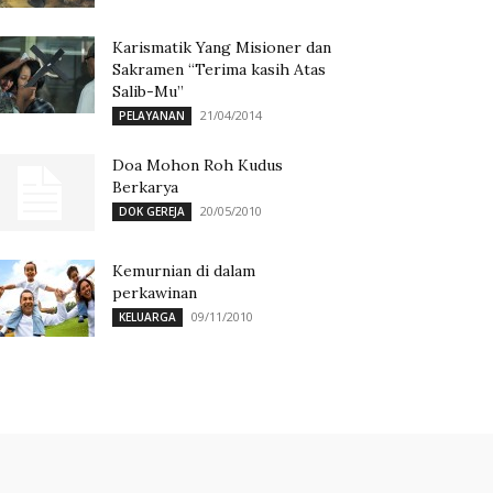
Karismatik Yang Misioner dan
Sakramen “Terima kasih Atas
Salib-Mu”
21/04/2014
PELAYANAN
Doa Mohon Roh Kudus
Berkarya
20/05/2010
DOK GEREJA
Kemurnian di dalam
perkawinan
09/11/2010
KELUARGA