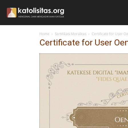
Home
Sertifikasi Moralitas
Certificate for User O
Certificate for User Oe