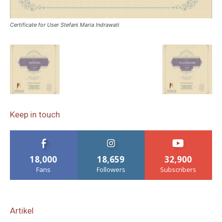
Certificate for User Stefani Maria Indrawati
Keep in touch
18,000
18,659
32,900
Fans
Followers
Subscribers
Artikel