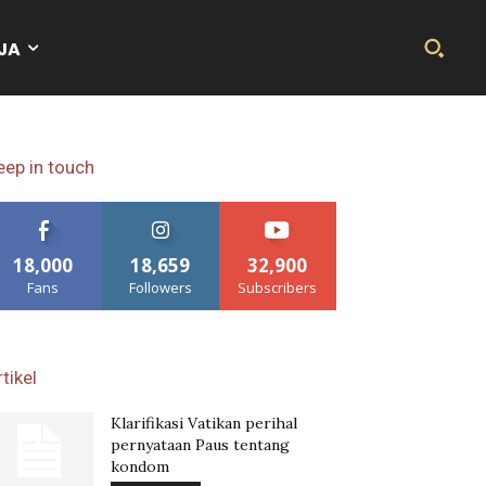
JA
eep in touch
18,000
18,659
32,900
Fans
Followers
Subscribers
tikel
Klarifikasi Vatikan perihal
pernyataan Paus tentang
kondom