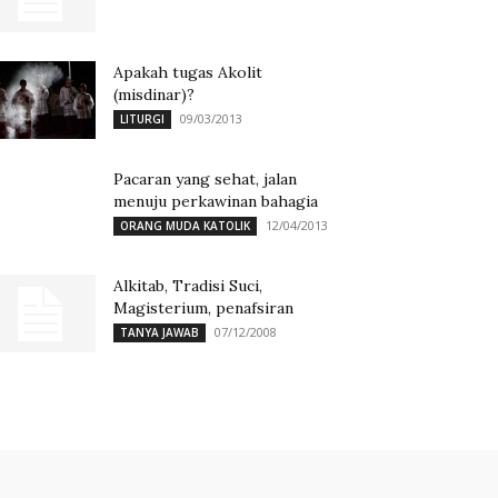
Apakah tugas Akolit
(misdinar)?
09/03/2013
LITURGI
Pacaran yang sehat, jalan
menuju perkawinan bahagia
12/04/2013
ORANG MUDA KATOLIK
Alkitab, Tradisi Suci,
Magisterium, penafsiran
07/12/2008
TANYA JAWAB