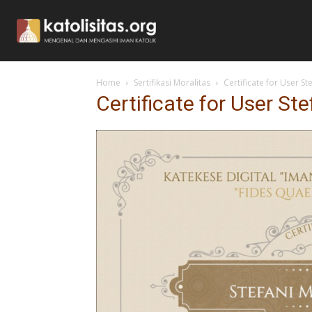
Home
Sertifikasi Moralitas
Certificate for User St
Certificate for User St