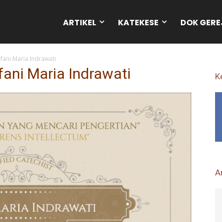
ARTIKEL
KATEKESE
DOK GERE
efani Maria Indrawati
efani Maria Indrawati
K
Ar