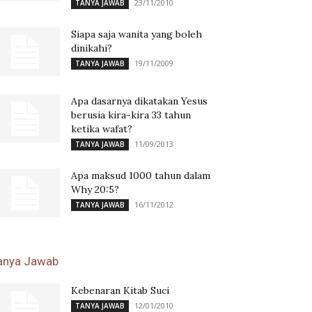
23/11/2010
TANYA JAWAB
Siapa saja wanita yang boleh
dinikahi?
19/11/2009
TANYA JAWAB
Apa dasarnya dikatakan Yesus
berusia kira-kira 33 tahun
ketika wafat?
11/09/2013
TANYA JAWAB
Apa maksud 1000 tahun dalam
Why 20:5?
16/11/2012
TANYA JAWAB
anya Jawab
Kebenaran Kitab Suci
12/01/2010
TANYA JAWAB