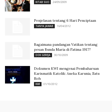
24/09/2009
KITAB SUCI
Penjelasan tentang 6 Hari Penciptaan
16/04/2012
TANYA JAWAB
Bagaimana pandangan Vatikan tentang
pesan Bunda Maria di Fatima 1917?
30/10/2009
DOK GEREJA
Dokumen KWI mengenai Pembaharuan
Karismatik Katolik: Aneka Karunia, Satu
Roh
01/10/2012
KWI