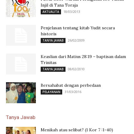
Injil di Tana Toraja
18/03/2013
AKTUALITA
Penjelasan tentang kitab Yudit secara
historis
26/02/2009
TANYA JAWAB
Keaslian dari Matius 28:19 – baptisan dalam
Trinitas
08/02/2010
TANYA JAWAB
Bersahabat dengan perbedaan
31/03/2016
PELAYANAN
Tanya Jawab
Menikah atau selibat? (1 Kor 7 :1-40)