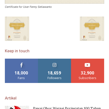
Certificate for User Fenny Setiawanto
Keep in touch
18,000
18,659
32,900
Fans
Followers
Subscribers
Artikel
Pawai Obor Warnai Peringatan 100 Tahun