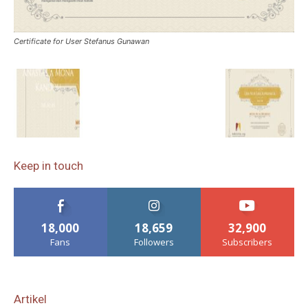
Certificate for User Stefanus Gunawan
Keep in touch
18,000
18,659
32,900
Fans
Followers
Subscribers
Artikel