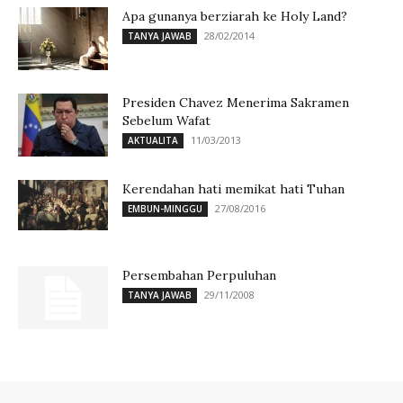
Apa gunanya berziarah ke Holy Land?
28/02/2014
TANYA JAWAB
Presiden Chavez Menerima Sakramen
Sebelum Wafat
11/03/2013
AKTUALITA
Kerendahan hati memikat hati Tuhan
27/08/2016
EMBUN-MINGGU
Persembahan Perpuluhan
29/11/2008
TANYA JAWAB