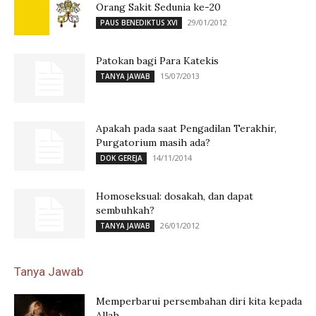
Orang Sakit Sedunia ke-20
29/01/2012
PAUS BENEDIKTUS XVI
Patokan bagi Para Katekis
15/07/2013
TANYA JAWAB
Apakah pada saat Pengadilan Terakhir,
Purgatorium masih ada?
14/11/2014
DOK GEREJA
Homoseksual: dosakah, dan dapat
sembuhkah?
26/01/2012
TANYA JAWAB
Tanya Jawab
Memperbarui persembahan diri kita kepada
Allah