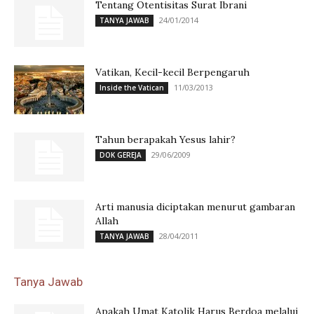
Tentang Otentisitas Surat Ibrani
24/01/2014
TANYA JAWAB
Vatikan, Kecil-kecil Berpengaruh
11/03/2013
Inside the Vatican
Tahun berapakah Yesus lahir?
29/06/2009
DOK GEREJA
Arti manusia diciptakan menurut gambaran
Allah
28/04/2011
TANYA JAWAB
Tanya Jawab
Apakah Umat Katolik Harus Berdoa melalui