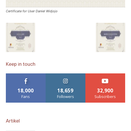
Certificate for User Daniel Widjojo
Keep in touch
18,000
18,659
32,900
Fans
Followers
Subscribers
Artikel