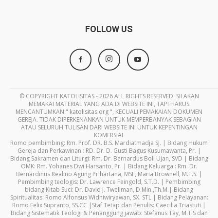
FOLLOW US
© COPYRIGHT KATOLISITAS - 2026 ALL RIGHTS RESERVED. SILAKAN
MEMAKAI MATERIAL YANG ADA DI WEBSITE INI, TAPI HARUS
MENCANTUMKAN " katolisitas.org ", KECUALI PEMAKAIAN DOKUMEN
GEREJA. TIDAK DIPERKENANKAN UNTUK MEMPERBANYAK SEBAGIAN
ATAU SELURUH TULISAN DARI WEBSITE INI UNTUK KEPENTINGAN
KOMERSIAL
Romo pembimbing: Rm. Prof. DR. B.S. Mardiatmadja SJ. | Bidang Hukum
Gereja dan Perkawinan : RD. Dr. D. Gusti Bagus Kusumawanta, Pr. |
Bidang Sakramen dan Liturgi: Rm. Dr. Bernardus Boli Ujan, SVD | Bidang
OMK: Rm. Yohanes Dwi Harsanto, Pr. | Bidang Keluarga : Rm. Dr.
Bernardinus Realino Agung Prihartana, MSF, Maria Brownell, M.T.S. |
Pembimbing teologis: Dr. Lawrence Feingold, S.T.D. | Pembimbing
bidang Kitab Suci: Dr. David J. Twellman, D.Min.,Th.M.| Bidang
Spiritualitas: Romo Alfonsus Widhiwiryawan, SX. STL | Bidang Pelayanan:
Romo Felix Supranto, SS.CC |Staf Tetap dan Penulis: Caecilia Triastuti |
Bidang Sistematik Teologi & Penanggung jawab: Stefanus Tay, M.T.S dan