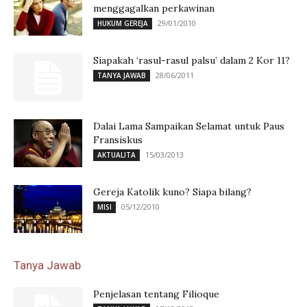
menggagalkan perkawinan
29/01/2010
HUKUM GEREJA
Siapakah ‘rasul-rasul palsu’ dalam 2 Kor 11?
28/06/2011
TANYA JAWAB
Dalai Lama Sampaikan Selamat untuk Paus
Fransiskus
15/03/2013
AKTUALITA
Gereja Katolik kuno? Siapa bilang?
05/12/2010
MISI
Tanya Jawab
Penjelasan tentang Filioque