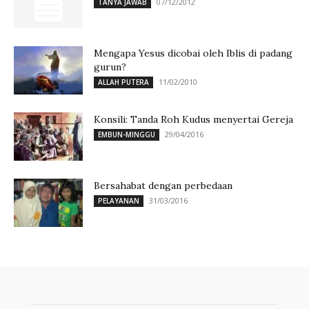
07/12/2012
TANYA JAWAB
Mengapa Yesus dicobai oleh Iblis di padang
gurun?
11/02/2010
ALLAH PUTERA
Konsili: Tanda Roh Kudus menyertai Gereja
29/04/2016
EMBUN-MINGGU
Bersahabat dengan perbedaan
31/03/2016
PELAYANAN