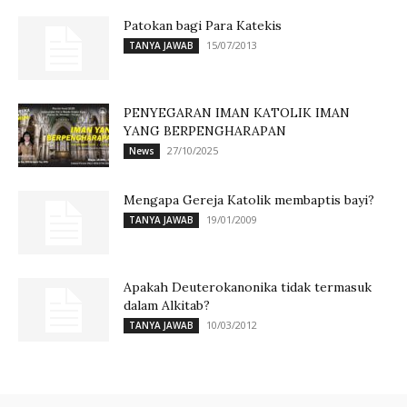
Patokan bagi Para Katekis
15/07/2013
TANYA JAWAB
PENYEGARAN IMAN KATOLIK IMAN
YANG BERPENGHARAPAN
27/10/2025
News
Mengapa Gereja Katolik membaptis bayi?
19/01/2009
TANYA JAWAB
Apakah Deuterokanonika tidak termasuk
dalam Alkitab?
10/03/2012
TANYA JAWAB