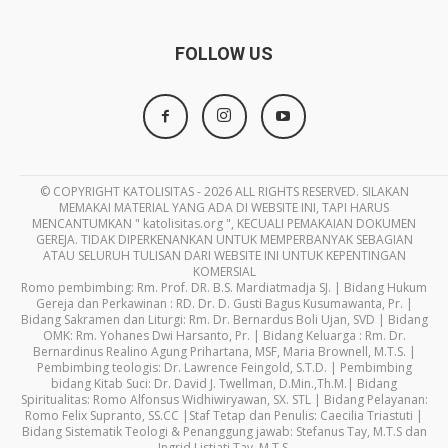
FOLLOW US
© COPYRIGHT KATOLISITAS - 2026 ALL RIGHTS RESERVED. SILAKAN
MEMAKAI MATERIAL YANG ADA DI WEBSITE INI, TAPI HARUS
MENCANTUMKAN " katolisitas.org ", KECUALI PEMAKAIAN DOKUMEN
GEREJA. TIDAK DIPERKENANKAN UNTUK MEMPERBANYAK SEBAGIAN
ATAU SELURUH TULISAN DARI WEBSITE INI UNTUK KEPENTINGAN
KOMERSIAL
Romo pembimbing: Rm. Prof. DR. B.S. Mardiatmadja SJ. | Bidang Hukum
Gereja dan Perkawinan : RD. Dr. D. Gusti Bagus Kusumawanta, Pr. |
Bidang Sakramen dan Liturgi: Rm. Dr. Bernardus Boli Ujan, SVD | Bidang
OMK: Rm. Yohanes Dwi Harsanto, Pr. | Bidang Keluarga : Rm. Dr.
Bernardinus Realino Agung Prihartana, MSF, Maria Brownell, M.T.S. |
Pembimbing teologis: Dr. Lawrence Feingold, S.T.D. | Pembimbing
bidang Kitab Suci: Dr. David J. Twellman, D.Min.,Th.M.| Bidang
Spiritualitas: Romo Alfonsus Widhiwiryawan, SX. STL | Bidang Pelayanan:
Romo Felix Supranto, SS.CC |Staf Tetap dan Penulis: Caecilia Triastuti |
Bidang Sistematik Teologi & Penanggung jawab: Stefanus Tay, M.T.S dan
Ingrid Listiati Tay, M.T.S.