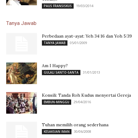
19/03/2014
PAUS FRANSISKUS
Tanya Jawab
Perbedaan ayat-ayat: Yeh 34:16 dan Yoh 5:39
05/01/2009
TANYA JAWAB
Am I Happy?
31/01/2013
GULALI SANTO-SANTA
Konsili: Tanda Roh Kudus menyertai Gereja
29/04/2016
EMBUN-MINGGU
Tuhan memilih orang sederhana
30/06/2008
KESAKSIAN IMAN