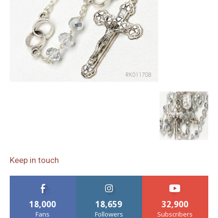
Keep in touch
18,000
18,659
32,900
Fans
Followers
Subscribers