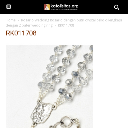
Home
Rosario Wedding Rosario dengan butir crystal ceko dilengkapi
dengan 2 pater wedding ring
RK011708
RK011708