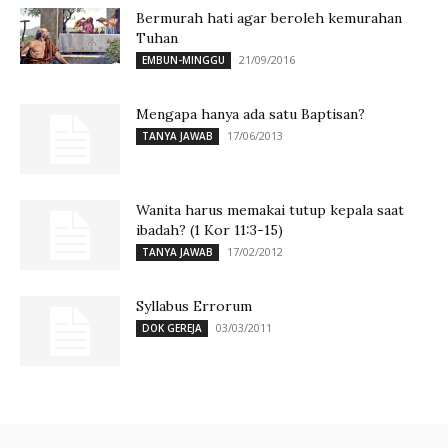
Bermurah hati agar beroleh kemurahan
Tuhan
21/09/2016
EMBUN-MINGGU
Mengapa hanya ada satu Baptisan?
17/06/2013
TANYA JAWAB
Wanita harus memakai tutup kepala saat
ibadah? (1 Kor 11:3-15)
17/02/2012
TANYA JAWAB
Syllabus Errorum
03/03/2011
DOK GEREJA