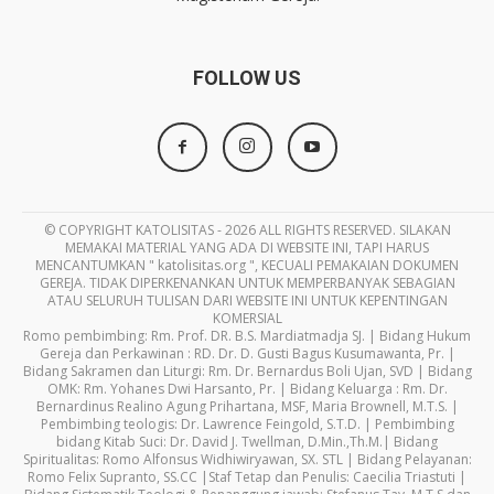
FOLLOW US
© COPYRIGHT KATOLISITAS - 2026 ALL RIGHTS RESERVED. SILAKAN
MEMAKAI MATERIAL YANG ADA DI WEBSITE INI, TAPI HARUS
MENCANTUMKAN " katolisitas.org ", KECUALI PEMAKAIAN DOKUMEN
GEREJA. TIDAK DIPERKENANKAN UNTUK MEMPERBANYAK SEBAGIAN
ATAU SELURUH TULISAN DARI WEBSITE INI UNTUK KEPENTINGAN
KOMERSIAL
Romo pembimbing: Rm. Prof. DR. B.S. Mardiatmadja SJ. | Bidang Hukum
Gereja dan Perkawinan : RD. Dr. D. Gusti Bagus Kusumawanta, Pr. |
Bidang Sakramen dan Liturgi: Rm. Dr. Bernardus Boli Ujan, SVD | Bidang
OMK: Rm. Yohanes Dwi Harsanto, Pr. | Bidang Keluarga : Rm. Dr.
Bernardinus Realino Agung Prihartana, MSF, Maria Brownell, M.T.S. |
Pembimbing teologis: Dr. Lawrence Feingold, S.T.D. | Pembimbing
bidang Kitab Suci: Dr. David J. Twellman, D.Min.,Th.M.| Bidang
Spiritualitas: Romo Alfonsus Widhiwiryawan, SX. STL | Bidang Pelayanan:
Romo Felix Supranto, SS.CC |Staf Tetap dan Penulis: Caecilia Triastuti |