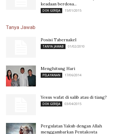
keadaan berdosa...
15/01/2015
DOK GEREJA
Tanya Jawab
Posisi Tabernakel
01/02/2010
TANYA JAWAB
Menghitung Hari
17/06/2014
PELAYANAN
Yesus wafat di salib atau di tiang?
03/04/2015
DOK GEREJA
Pergulatan Yakub dengan Allah
menggambarkan Pentakosta