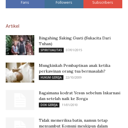
Fans
Followers
Subscribers
Artikel
Bingahing Saking Gusti (Sukacita Dari
Tuhan)
07/01/2015
SPIRITUALITAS
Mungkinkah Pembaptisan anak ketika
perkawinan orang tua bermasalah?
22/10/2009
HUKUM GEREJA
Bagaimana kodrat Yesus sebelum Inkarnasi
dan setelah naik ke Sorga
11/01/2010
DOK GEREJA
Tidak memeriksa batin, namun tetap
menyambut Komuni meskipun dalam