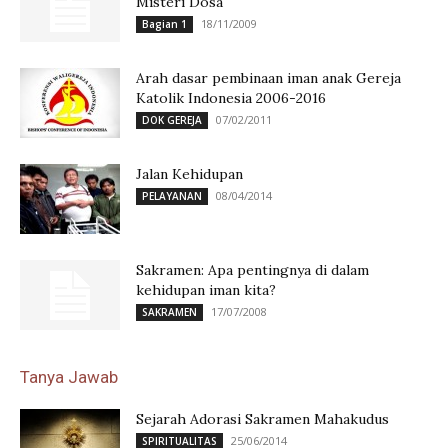
Misteri Dosa
18/11/2009
Bagian 1
Arah dasar pembinaan iman anak Gereja
Katolik Indonesia 2006-2016
07/02/2011
DOK GEREJA
Jalan Kehidupan
08/04/2014
PELAYANAN
Sakramen: Apa pentingnya di dalam
kehidupan iman kita?
17/07/2008
SAKRAMEN
Tanya Jawab
Sejarah Adorasi Sakramen Mahakudus
25/06/2014
SPIRITUALITAS