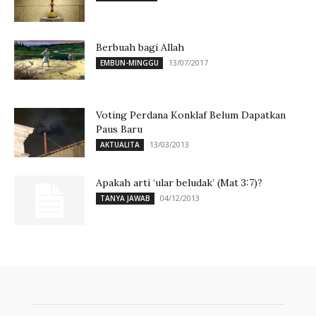
Berbuah bagi Allah
13/07/2017
EMBUN-MINGGU
Voting Perdana Konklaf Belum Dapatkan
Paus Baru
13/03/2013
AKTUALITA
Apakah arti ‘ular beludak’ (Mat 3:7)?
04/12/2013
TANYA JAWAB