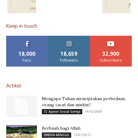
Keep in touch
18,000
18,659
32,900
Fans
Followers
Subscribers
Artikel
Mengapa Tuhan menciptakan perbedaan,
orang cacat dan miskin?
14/10/2009
TJ: Ajaran Sosial Gereja
Berbuah bagi Allah
13/07/2017
EMBUN-MINGGU