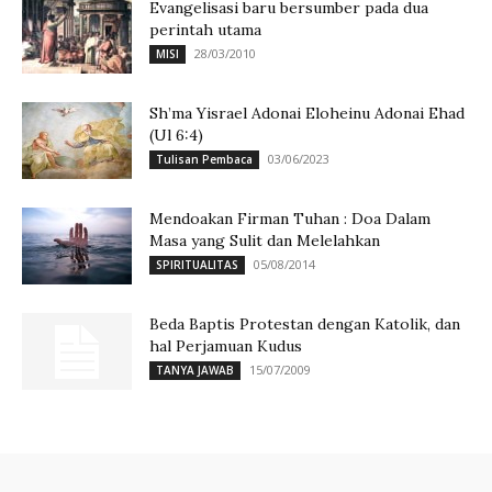
Evangelisasi baru bersumber pada dua
perintah utama
28/03/2010
MISI
Sh’ma Yisrael Adonai Eloheinu Adonai Ehad
(Ul 6:4)
03/06/2023
Tulisan Pembaca
Mendoakan Firman Tuhan : Doa Dalam
Masa yang Sulit dan Melelahkan
05/08/2014
SPIRITUALITAS
Beda Baptis Protestan dengan Katolik, dan
hal Perjamuan Kudus
15/07/2009
TANYA JAWAB