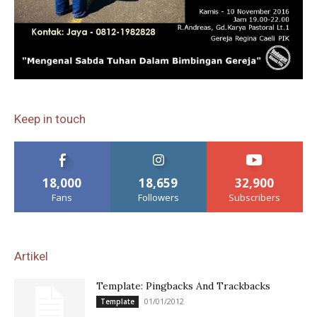
Keep in touch
18,000
18,659
32,900
Fans
Followers
Subscribers
Artikel
Template: Pingbacks And Trackbacks
01/01/2012
Template