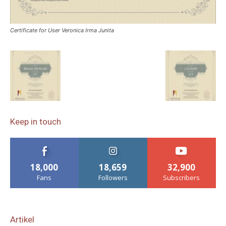
Certificate for User Veronica Irma Junita
Keep in touch
18,000
18,659
32,900
Fans
Followers
Subscribers
Artikel