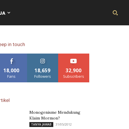
JA
eep in touch
18,000
18,659
32,900
Fans
Followers
Subscribers
tikel
Monogenisme Mendukung
Klaim Mormon?
31/05/2012
TANYA JAWAB