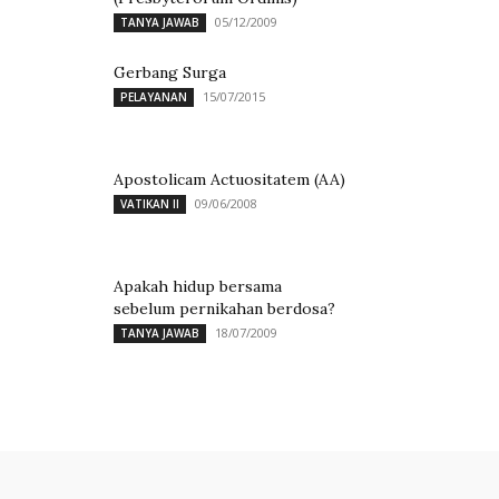
05/12/2009
TANYA JAWAB
Gerbang Surga
15/07/2015
PELAYANAN
Apostolicam Actuositatem (AA)
09/06/2008
VATIKAN II
Apakah hidup bersama
sebelum pernikahan berdosa?
18/07/2009
TANYA JAWAB