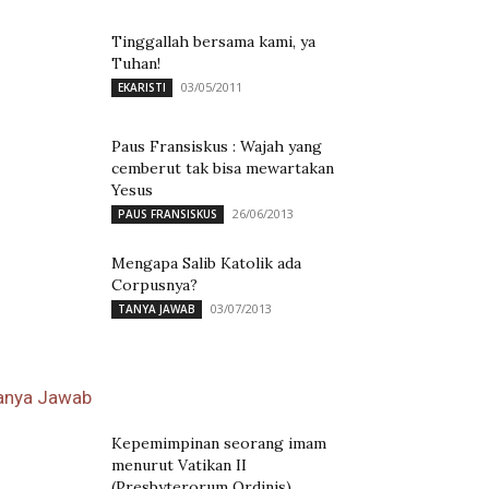
Tinggallah bersama kami, ya
Tuhan!
03/05/2011
EKARISTI
Paus Fransiskus : Wajah yang
cemberut tak bisa mewartakan
Yesus
26/06/2013
PAUS FRANSISKUS
Mengapa Salib Katolik ada
Corpusnya?
03/07/2013
TANYA JAWAB
anya Jawab
Kepemimpinan seorang imam
menurut Vatikan II
(Presbyterorum Ordinis)