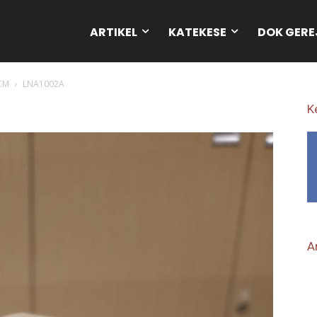
ARTIKEL
KATEKESE
DOK GERE
 CM
LNA1002A
K
Ar