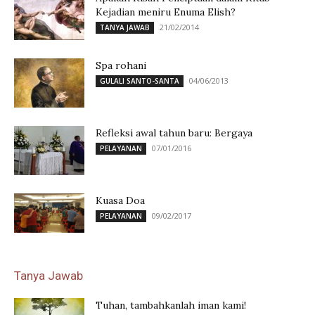
Kejadian meniru Enuma Elish?
21/02/2014
TANYA JAWAB
Spa rohani
04/06/2013
GULALI SANTO-SANTA
Refleksi awal tahun baru: Bergaya
07/01/2016
PELAYANAN
Kuasa Doa
09/02/2017
PELAYANAN
Tanya Jawab
Tuhan, tambahkanlah iman kami!