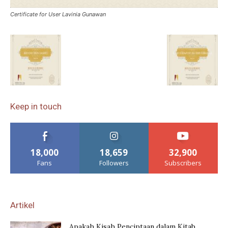
Certificate for User Lavinia Gunawan
Keep in touch
18,000
18,659
32,900
Fans
Followers
Subscribers
Artikel
Apakah Kisah Penciptaan dalam Kitab