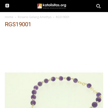
Home
Rosario Gelang Amethys
RGS19001
RGS19001