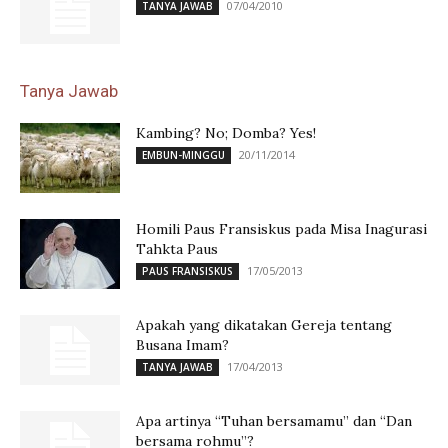
07/04/2010
TANYA JAWAB
Tanya Jawab
Kambing? No; Domba? Yes!
20/11/2014
EMBUN-MINGGU
Homili Paus Fransiskus pada Misa Inagurasi
Tahkta Paus
17/05/2013
PAUS FRANSISKUS
Apakah yang dikatakan Gereja tentang
Busana Imam?
17/04/2013
TANYA JAWAB
Apa artinya “Tuhan bersamamu” dan “Dan
bersama rohmu”?