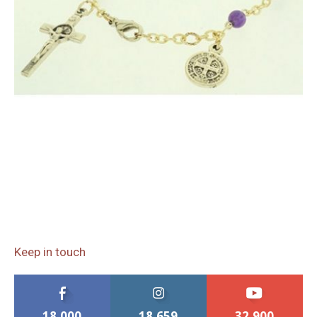
Keep in touch
18,000
18,659
32,900