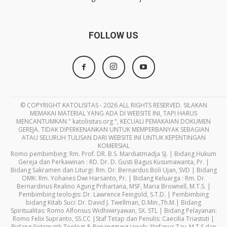
FOLLOW US
© COPYRIGHT KATOLISITAS - 2026 ALL RIGHTS RESERVED. SILAKAN
MEMAKAI MATERIAL YANG ADA DI WEBSITE INI, TAPI HARUS
MENCANTUMKAN " katolisitas.org ", KECUALI PEMAKAIAN DOKUMEN
GEREJA. TIDAK DIPERKENANKAN UNTUK MEMPERBANYAK SEBAGIAN
ATAU SELURUH TULISAN DARI WEBSITE INI UNTUK KEPENTINGAN
KOMERSIAL
Romo pembimbing: Rm. Prof. DR. B.S. Mardiatmadja SJ. | Bidang Hukum
Gereja dan Perkawinan : RD. Dr. D. Gusti Bagus Kusumawanta, Pr. |
Bidang Sakramen dan Liturgi: Rm. Dr. Bernardus Boli Ujan, SVD | Bidang
OMK: Rm. Yohanes Dwi Harsanto, Pr. | Bidang Keluarga : Rm. Dr.
Bernardinus Realino Agung Prihartana, MSF, Maria Brownell, M.T.S. |
Pembimbing teologis: Dr. Lawrence Feingold, S.T.D. | Pembimbing
bidang Kitab Suci: Dr. David J. Twellman, D.Min.,Th.M.| Bidang
Spiritualitas: Romo Alfonsus Widhiwiryawan, SX. STL | Bidang Pelayanan:
Romo Felix Supranto, SS.CC |Staf Tetap dan Penulis: Caecilia Triastuti |
Bidang Sistematik Teologi & Penanggung jawab: Stefanus Tay, M.T.S dan