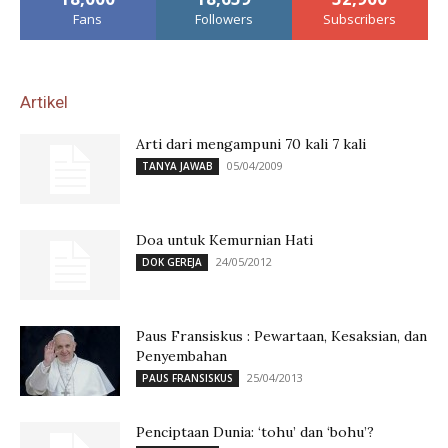
Fans
Followers
Subscribers
Artikel
Arti dari mengampuni 70 kali 7 kali
05/04/2009
TANYA JAWAB
Doa untuk Kemurnian Hati
24/05/2012
DOK GEREJA
Paus Fransiskus : Pewartaan, Kesaksian, dan
Penyembahan
25/04/2013
PAUS FRANSISKUS
Penciptaan Dunia: ‘tohu’ dan ‘bohu’?